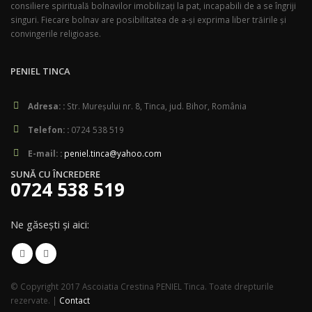
consiliere spirituală bolnavilor imobilizaţi la pat, incapabili de a se îngriji
singuri. Fiecare bolnav are posibilitatea de a-şi exprima liber trăirile şi
convingerile religioase.
PENIEL TINCA
Adresa: :
Str. Mureşului nr. 8, Tinca, jud. Bihor, România
Telefon: :
0724 538 519
E-mail: :
peniel.tinca@yahoo.com
SUNĂ CU ÎNCREDERE
0724 538 519
Ne găsești și aici:
© Copyright 2017 Ascoiatia Crestina PENIEL Tinca. Toate drepturile
rezervate. |
Contact