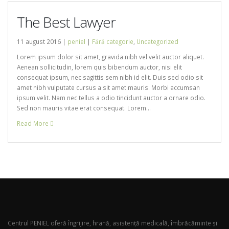
The Best Lawyer
11 august 2016 |
peniel
|
Fără categorie
,
Uncategorized
Lorem ipsum dolor sit amet, gravida nibh vel velit auctor aliquet.
Aenean sollicitudin, lorem quis bibendum auctor, nisi elit
consequat ipsum, nec sagittis sem nibh id elit. Duis sed odio sit
amet nibh vulputate cursus a sit amet mauris. Morbi accumsan
ipsum velit. Nam nec tellus a odio tincidunt auctor a ornare odio.
Sed non mauris vitae erat consequat. Lorem...
Read More
Centrul PENIEL oferă îngrijire, hrană, asistenţă medicală, îmbrăcăminte şi